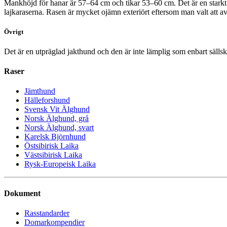
Mankhöjd för hanar är 57–64 cm och tikar 53–60 cm. Det är en starkt
lajkaraserna. Rasen är mycket ojämn exteriört eftersom man valt att avla 
Övrigt
Det är en utpräglad jakthund och den är inte lämplig som enbart sälls
Raser
Jämthund
Hälleforshund
Svensk Vit Älghund
Norsk Älghund, grå
Norsk Älghund, svart
Karelsk Björnhund
Östsibirisk Laika
Västsibirisk Laika
Rysk-Europeisk Laika
Dokument
Rasstandarder
Domarkompendier