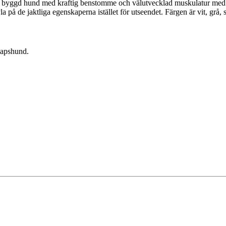
 byggd hund med kraftig benstomme och välutvecklad muskulatur med nå
på de jaktliga egenskaperna istället för utseendet. Färgen är vit, grå, sv
kapshund.