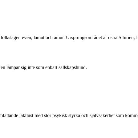
folkslagen even, lamut och amur. Ursprungsområdet är östra Sibirien, från
Den lämpar sig inte som enbart sällskapshund.
.
omfattande jaktlust med stor psykisk styrka och självsäkerhet som kommer