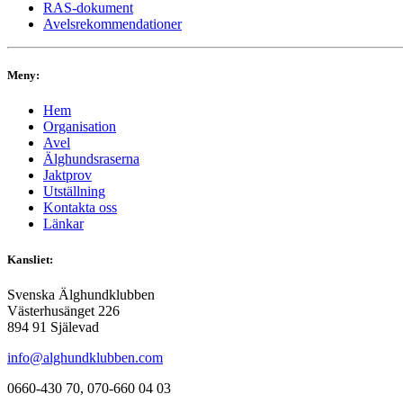
RAS-dokument
Avelsrekommendationer
Meny:
Hem
Organisation
Avel
Älghundsraserna
Jaktprov
Utställning
Kontakta oss
Länkar
Kansliet:
Svenska Älghundklubben
Västerhusänget 226
894 91 Själevad
info@alghundklubben.com
0660-430 70, 070-660 04 03