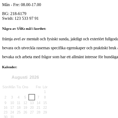
Mån - Fre: 08.00-17.00
BG: 218-6179
Swish: 123 533 97 91
Några av SÄKs mål i korthet:
främja avel av mentalt och fysiskt sunda, jaktligt och exteriört fullgod
bevara och utveckla rasernas specifika egenskaper och praktiskt bruk a
bevaka och arbeta med frågor som har ett allmänt intresse för hundä
Kalender:
Augusti
2026
Sön
Mån
Tis
Ons
Tor
Fre
Lör
1
2
3
4
5
6
7
8
9
10
11
12
13
14
15
16
17
18
19
20
21
22
23
24
25
26
27
28
29
30
31