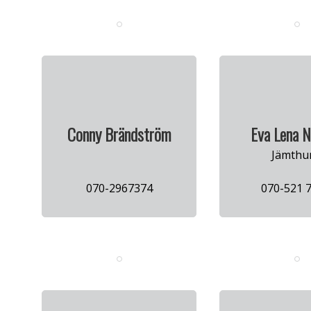
Conny Brändström
Eva Lena N
Jämthu
070-2967374
070-521 7