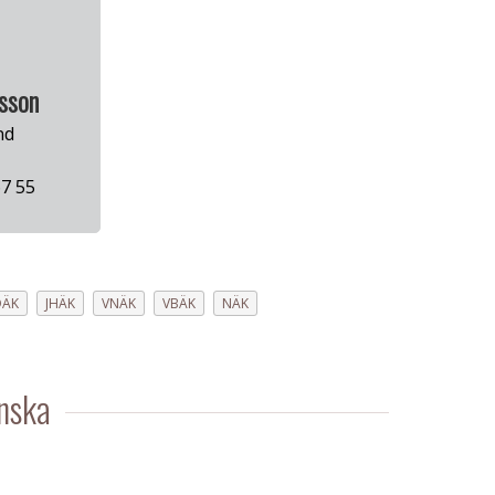
lsson
nd
7 55
DÄK
JHÄK
VNÄK
VBÄK
NÄK
nska