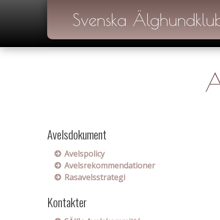
Svenska Älghundklu
A
Avelsdokument
Avelspolicy
Avelsrekommendationer
Rasavelsstrategi
Kontakter