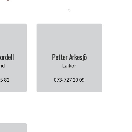
ordell
Petter Arkesjö
nd
Laikor
5 82
073-727 20 09