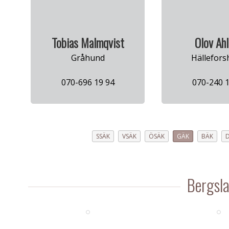
Tobias Malmqvist
Olov Ah
Gråhund
Hällefor
070-696 19 94
070-240 1
SSÄK
VSÄK
ÖSÄK
GÄK
BÄK
Bergsl