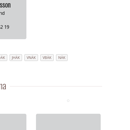
rsson
nd
2 19
DÄK
JHÄK
VNÄK
VBÄK
NÄK
na