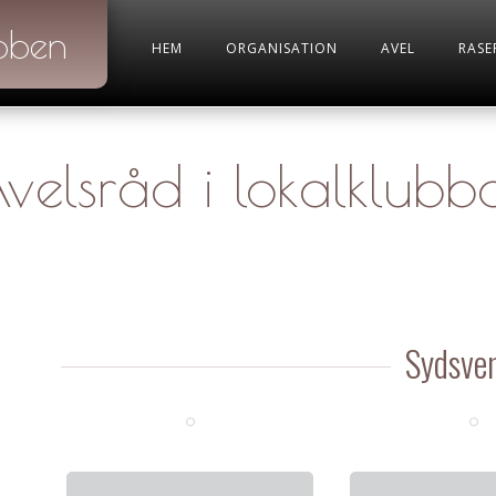
bben
HEM
ORGANISATION
AVEL
RASE
velsråd i lokalklubb
Sydsve