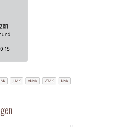
lzen
shund
0 15
DÄK
JHÄK
VNÄK
VBÄK
NÄK
agen