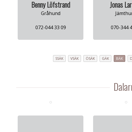
Benny Löfstrand
Jonas La
Gråhund
Jämthu
072-044 33 09
070-344 4
SSÄK
VSÄK
ÖSÄK
GÄK
BÄK
Dalar