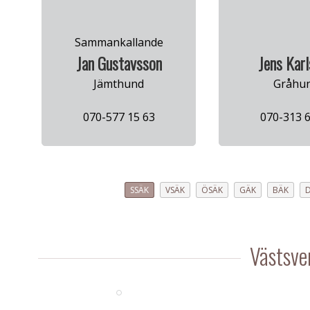
Sammankallande
Jan Gustavsson
Jens Kar
Jämthund
Gråhu
070-577 15 63
070-313 6
SSÄK
VSÄK
ÖSÄK
GÄK
BÄK
Västsve