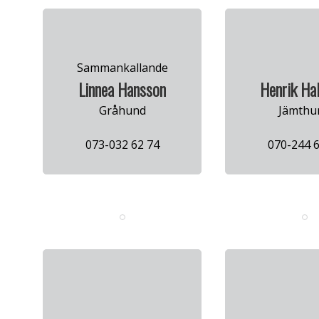
Sammankallande
Linnea Hansson
Henrik Ha
Gråhund
Jämthu
073-032 62 74
070-244 6