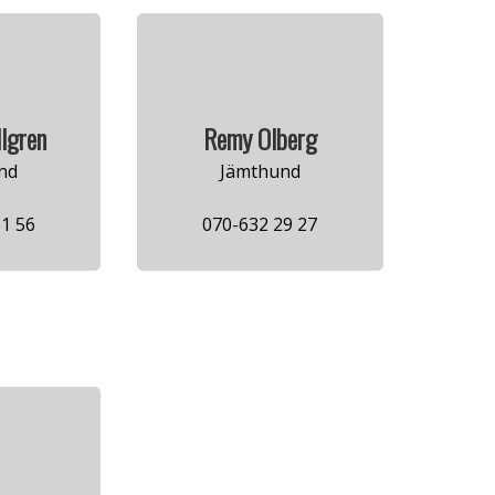
llgren
Remy Olberg
nd
Jämthund
1 56
070-632 29 27