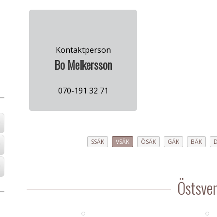
Kontaktperson
Bo Melkersson
070-191 32 71
SSÄK
VSÄK
ÖSÄK
GÄK
BÄK
Östsve