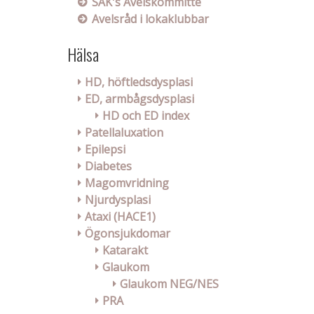
SÄK's Avelskommitté
Avelsråd i lokaklubbar
Hälsa
HD, höftledsdysplasi
ED, armbågsdysplasi
HD och ED index
Patellaluxation
Epilepsi
Diabetes
Magomvridning
Njurdysplasi
Ataxi (HACE1)
Ögonsjukdomar
Katarakt
Glaukom
Glaukom NEG/NES
PRA