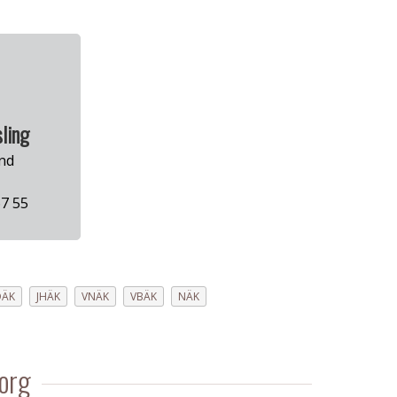
ling
nd
7 55
DÄK
JHÄK
VNÄK
VBÄK
NÄK
org