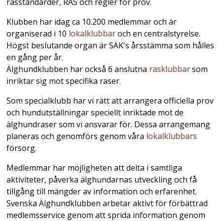
rasstandarder, RAS och regler för prov.
Klubben har idag ca 10.200 medlemmar och är
organiserad i 10
lokalklubbar
och en centralstyrelse.
Högst beslutande organ är SÄK's årsstämma som hålles
en gång per år.
Älghundklubben har också 6 anslutna
rasklubbar
som
inriktar sig mot specifika raser.
Som specialklubb har vi rätt att arrangera officiella prov
och hundutställningar speciellt inriktade mot de
älghundraser som vi ansvarar för. Dessa arrangemang
planeras och genomförs genom våra
lokalklubbars
försorg.
Medlemmar har möjligheten att delta i samtliga
aktiviteter, påverka älghundarnas utveckling och få
tillgång till mängder av information och erfarenhet.
Svenska Älghundklubben arbetar aktivt för förbättrad
medlemsservice genom att sprida information genom