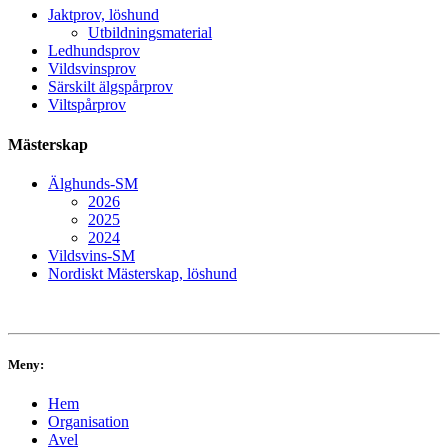
Jaktprov, löshund
Utbildningsmaterial
Ledhundsprov
Vildsvinsprov
Särskilt älgspårprov
Viltspårprov
Mästerskap
Älghunds-SM
2026
2025
2024
Vildsvins-SM
Nordiskt Mästerskap, löshund
Meny:
Hem
Organisation
Avel