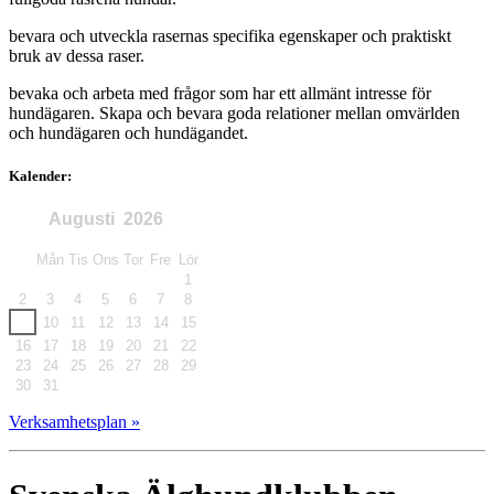
bevara och utveckla rasernas specifika egenskaper och praktiskt
bruk av dessa raser.
bevaka och arbeta med frågor som har ett allmänt intresse för
hundägaren. Skapa och bevara goda relationer mellan omvärlden
och hundägaren och hundägandet.
Kalender:
Augusti
2026
Sön
Mån
Tis
Ons
Tor
Fre
Lör
1
2
3
4
5
6
7
8
9
10
11
12
13
14
15
16
17
18
19
20
21
22
23
24
25
26
27
28
29
30
31
Verksamhetsplan »