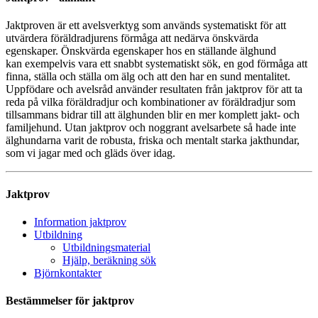
Jaktproven är ett avelsverktyg som används systematiskt för att
utvärdera föräldradjurens förmåga att nedärva önskvärda
egenskaper. Önskvärda egenskaper hos en ställande älghund
kan exempelvis vara ett snabbt systematiskt sök, en god förmåga att
finna, ställa och ställa om älg och att den har en sund mentalitet.
Uppfödare och avelsråd använder resultaten från jaktprov för att ta
reda på vilka föräldradjur och kombinationer av föräldradjur som
tillsammans bidrar till att älghunden blir en mer komplett jakt- och
familjehund. Utan jaktprov och noggrant avelsarbete så hade inte
älghundarna varit de robusta, friska och mentalt starka jakthundar,
som vi jagar med och gläds över idag.
Jaktprov
Information jaktprov
Utbildning
Utbildningsmaterial
Hjälp, beräkning sök
Björnkontakter
Bestämmelser för jaktprov