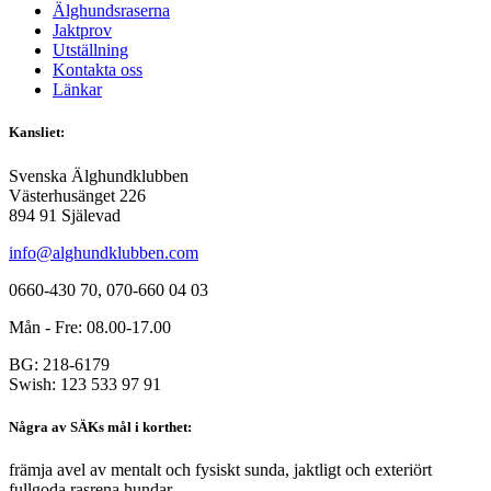
Älghundsraserna
Jaktprov
Utställning
Kontakta oss
Länkar
Kansliet:
Svenska Älghundklubben
Västerhusänget 226
894 91 Själevad
info@alghundklubben.com
0660-430 70, 070-660 04 03
Mån - Fre: 08.00-17.00
BG: 218-6179
Swish: 123 533 97 91
Några av SÄKs mål i korthet:
främja avel av mentalt och fysiskt sunda, jaktligt och exteriört
fullgoda rasrena hundar.