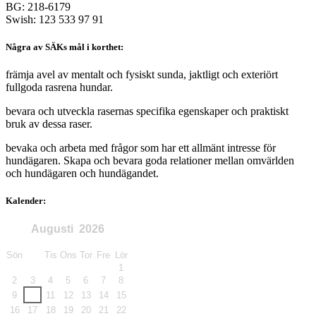
BG: 218-6179
Swish: 123 533 97 91
Några av SÄKs mål i korthet:
främja avel av mentalt och fysiskt sunda, jaktligt och exteriört
fullgoda rasrena hundar.
bevara och utveckla rasernas specifika egenskaper och praktiskt
bruk av dessa raser.
bevaka och arbeta med frågor som har ett allmänt intresse för
hundägaren. Skapa och bevara goda relationer mellan omvärlden
och hundägaren och hundägandet.
Kalender:
Augusti
2026
Sön
Mån
Tis
Ons
Tor
Fre
Lör
1
2
3
4
5
6
7
8
9
10
11
12
13
14
15
16
17
18
19
20
21
22