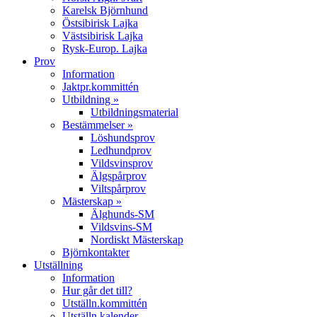
Karelsk Björnhund
Östsibirisk Lajka
Västsibirisk Lajka
Rysk-Europ. Lajka
Prov
Information
Jaktpr.kommittén
Utbildning »
Utbildningsmaterial
Bestämmelser »
Löshundsprov
Ledhundprov
Vildsvinsprov
Älgspårprov
Viltspårprov
Mästerskap »
Älghunds-SM
Vildsvins-SM
Nordiskt Mästerskap
Björnkontakter
Utställning
Information
Hur går det till?
Utställn.kommittén
Utställn.kalender