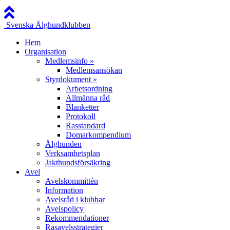
Svenska Älghundklubben
Hem
Organisation
Medlemsinfo »
Medlemsansökan
Styrdokument »
Arbetsordning
Allmänna råd
Blanketter
Protokoll
Rasstandard
Domarkompendium
Älghunden
Verksamhetsplan
Jakthundsförsäkring
Avel
Avelskommittén
Information
Avelsråd i klubbar
Avelspolicy
Rekommendationer
Rasavelsstrategier