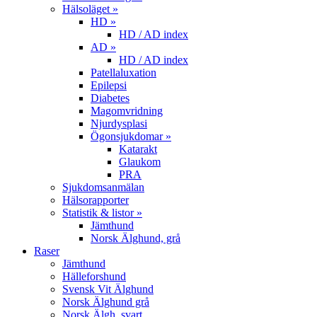
Hälsoläget »
HD »
HD / AD index
AD »
HD / AD index
Patellaluxation
Epilepsi
Diabetes
Magomvridning
Njurdysplasi
Ögonsjukdomar »
Katarakt
Glaukom
PRA
Sjukdomsanmälan
Hälsorapporter
Statistik & listor »
Jämthund
Norsk Älghund, grå
Raser
Jämthund
Hälleforshund
Svensk Vit Älghund
Norsk Älghund grå
Norsk Älgh. svart