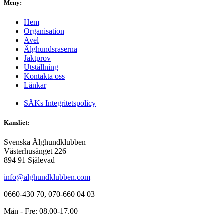
Meny:
Hem
Organisation
Avel
Älghundsraserna
Jaktprov
Utställning
Kontakta oss
Länkar
SÄKs Integritetspolicy
Kansliet:
Svenska Älghundklubben
Västerhusänget 226
894 91 Själevad
info@alghundklubben.com
0660-430 70, 070-660 04 03
Mån - Fre: 08.00-17.00