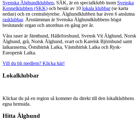
Svenska Älghundklubben
, SÄK, är en specialklubb inom
Svenska
Kennelklubben (SKK)
och består av 10
lokala klubbar
(se karta
nedan) och en centralstyrelse. Älghundklubben har även 6 anslutna
rasklubbar
. Årsstämman är Svenska Älghundklubbens högst
beslutande organ och anordnas en gång per år.
Våra raser är Jämthund, Hälleforshund, Svensk Vit Älghund, Norsk
Älghund, grå, Norsk Älghund, svart och Karelsk Björnhund samt
laikaraserna, Östsibirisk Laika, Västsibirisk Laika och Rysk-
Europeisk Laika.
Vill du bli medlem? Klicka här!
Lokalklubbar
Klickar du på en region så kommer du direkt till den lokalklubbens
egna hemsida.
Hitta Älghund